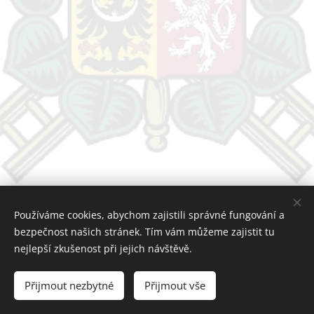
Používáme cookies, abychom zajistili správné fungování a
bezpečnost našich stránek. Tím vám můžeme zajistit tu
nejlepší zkušenost při jejich návštěvě.
© 2024 SDH Habřina 503 03
Přijmout nezbytné
Přijmout vše
Vytvořeno službou
Webnode
Cookies